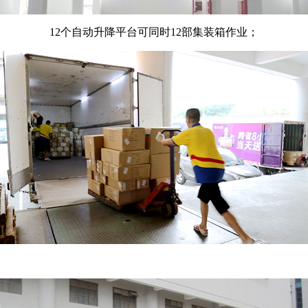
12个自动升降平台可同时12部集装箱作业；