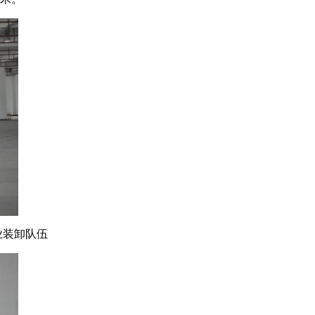
业装卸队伍