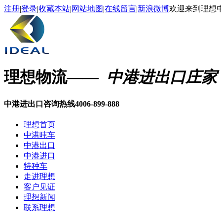
注册
|
登录
|
收藏本站
|
网站地图
|
在线留言
|
新浪微博
欢迎来到理想
理想物流
—— 中港进出口庄家
中港进出口咨询热线
4006-899-888
理想首页
中港吨车
中港出口
中港进口
特种车
走进理想
客户见证
理想新闻
联系理想