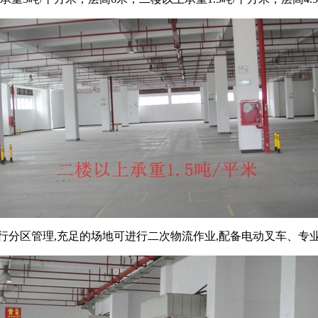
行分区管理,充足的场地可进行二次物流作业,配备电动叉车、专