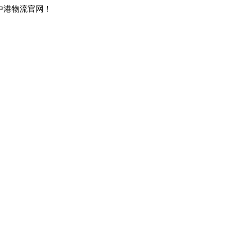
中港物流官网！