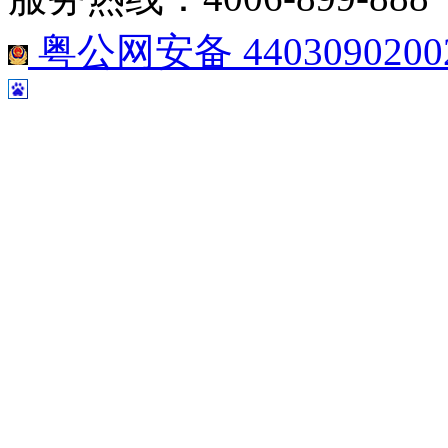
粤公网安备 4403090200