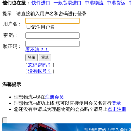
他们也在搜：
快件进口
|
一般贸易进口
|
中港物流
|
中港货运
|
提示：
请直接输入
用户名
和
密码
进行登录
用户名：
记住用户名
密 码：
验证码：
看不清？！
[
忘记密码？
]
[
没有帐号？
]
温馨提示
理想物流--现在
注册会员
理想物流--成功上线,您可以直接使用会员名进行
登录
您还没有申请成为理想物流的会员吗？请马上
点击注册