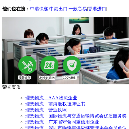
他们也在搜：
中港快递
|
中港出口
|
一般贸易
|
香港进口
|
荣誉资质
理想物流：AAA物流企业
理想物流：前海股权挂牌证书
理想物流：营业执照
理想物流：国际物流与交通运输博览会优质服务奖
理想物流：广东省守合同重信用企业
理想物流：深圳市物流与供应链管理协会会员单位