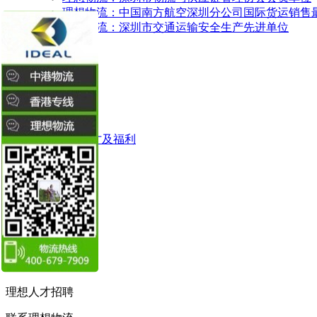
理想物流：中国南方航空深圳分公司国际货运销售
理想物流：深圳市交通运输安全生产先进单位
走进理想物流
理想简介
联系理想
服务承诺
在线留言
理想物流人才及福利
出口流程
企业视频
企业宣传片
客户见证
员工风采
理想文化
答疑解惑
理想人才招聘