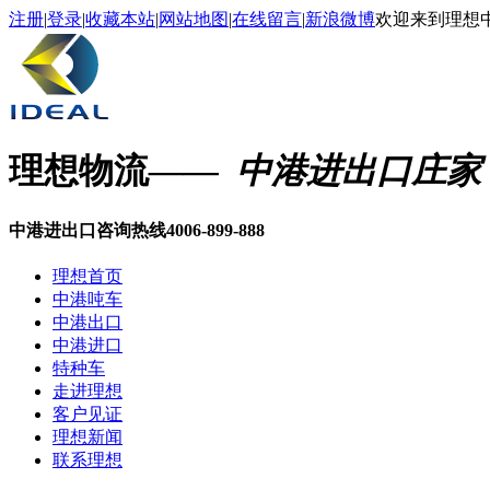
注册
|
登录
|
收藏本站
|
网站地图
|
在线留言
|
新浪微博
欢迎来到理想
理想物流
—— 中港进出口庄家
中港进出口咨询热线
4006-899-888
理想首页
中港吨车
中港出口
中港进口
特种车
走进理想
客户见证
理想新闻
联系理想