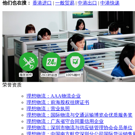
他们也在搜：
香港进口
|
一般贸易
|
中港出口
|
中港快递
荣誉资质
理想物流：AAA物流企业
理想物流：前海股权挂牌证书
理想物流：营业执照
理想物流：国际物流与交通运输博览会优质服务奖
理想物流：广东省守合同重信用企业
理想物流：深圳市物流与供应链管理协会会员单位
理想物流：中国南方航空深圳分公司国际货运销售