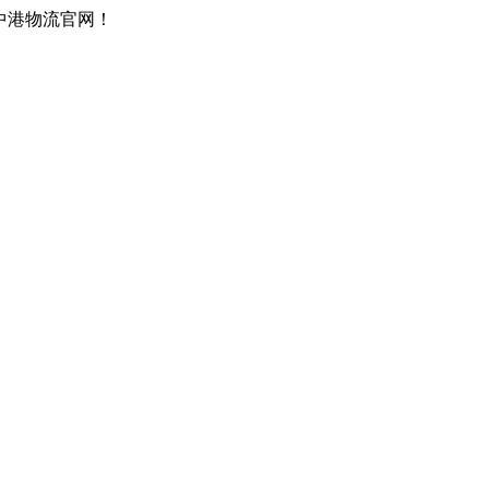
中港物流官网！