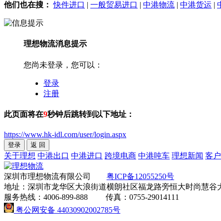
他们也在搜：
快件进口
|
一般贸易进口
|
中港物流
|
中港货运
|
理想物流消息提示
您尚未登录，您可以：
登录
注册
此页面将在
9
秒钟后跳转到以下地址：
https://www.hk-idl.com/user/login.aspx
关于理想
中港出口
中港进口
跨境电商
中港吨车
理想新闻
客户
深圳市理想物流有限公司
粤ICP备12055250号
地址：深圳市龙华区大浪街道横朗社区福龙路旁恒大时尚慧谷
服务热线：4006-899-888 传真：0755-29014111
粤公网安备 44030902002785号